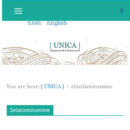
Skip
to
Eesti
English
content
You are here:
| UNICA |
>
želatiinistumine
želatiinistumine