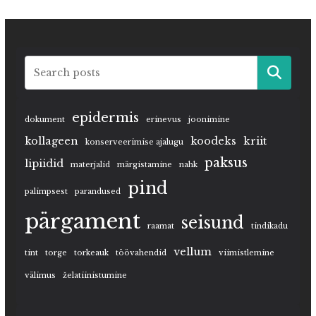
epidermis
dokument
erinevus
joonimine
kollageen
koodeks
kriit
konserveerimise ajalugu
paksus
lipiidid
materjalid
märgistamine
nahk
pind
palimpsest
parandused
pärgament
seisund
raamat
tindikadu
vellum
tint
torge
torkeauk
töövahendid
viimistlemine
välimus
želatiinistumine